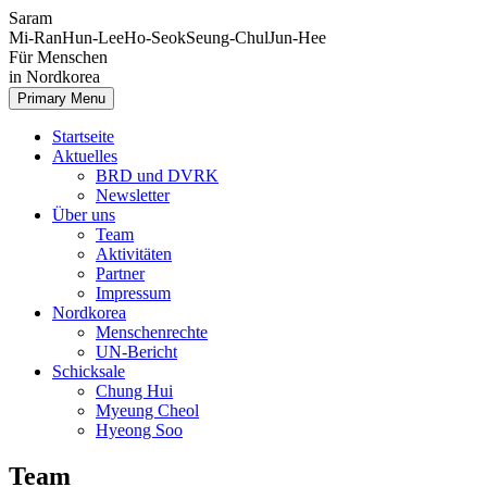
Saram
Mi-Ran
Hun-Lee
Ho-Seok
Seung-Chul
Jun-Hee
Für Menschen
in Nordkorea
Primary Menu
Startseite
Aktuelles
BRD und DVRK
Newsletter
Über uns
Team
Aktivitäten
Partner
Impressum
Nordkorea
Menschenrechte
UN-Bericht
Schicksale
Chung Hui
Myeung Cheol
Hyeong Soo
Team